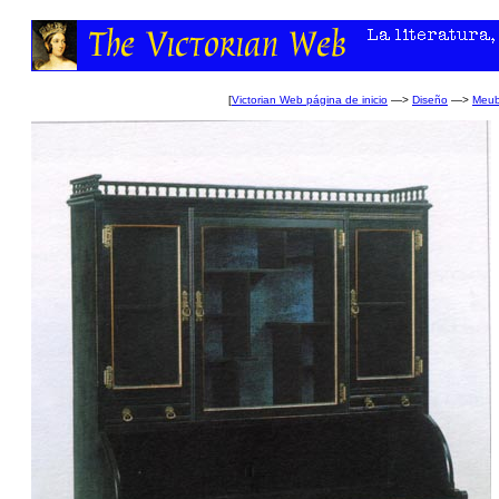
[
Victorian Web página de inicio
—>
Diseño
—>
Meub