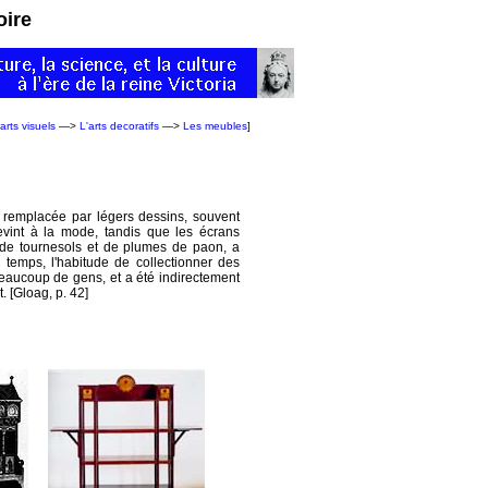
oire
arts visuels
—>
L'arts decoratifs
—>
Les meubles
]
 remplacée par légers dessins, souvent
evint à la mode, tandis que les écrans
, de tournesols et de plumes de paon, a
 temps, l'habitude de collectionner des
aucoup de gens, et a été indirectement
. [Gloag, p. 42]