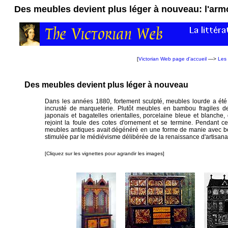
Des meubles devient plus léger à nouveau: l'arm
[
Victorian Web page d'accueil
—>
Les 
Des meubles devient plus léger à nouveau
Dans les années 1880, fortement sculpté, meubles lourde a été
incrusté de marqueterie. Plutôt meubles en bambou fragiles d
japonais et bagatelles orientalles, porcelaine bleue et blanche
rejoint la foule des cotes d'ornement et se termine. Pendant ce
meubles antiques avait dégénéré en une forme de manie avec be
stimulée par le médiévisme délibérée de la renaissance d'artisanat
[Cliquez sur les vignettes pour agrandir les images]