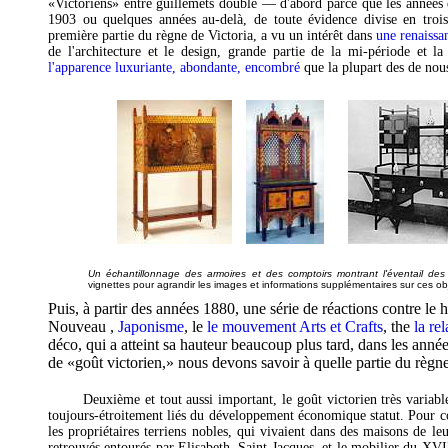
«Victoriens» entre guillemets double — d'abord parce que les années
1903 ou quelques années au-delà, de toute évidence divise en trois
première partie du règne de Victoria, a vu un intérêt dans
une renaissa
de l'architecture et le design, grande partie de la mi-période et 
l'apparence luxuriante, abondante, encombré
que la plupart des de nous
Un échantillonnage des armoires et des comptoirs montrant l'éventail des 
vignettes pour agrandir les images et informations supplémentaires sur ces obj
Puis, à partir des années 1880, une série de réactions contre le 
Nouveau ,
Japonisme
, le
le mouvement Arts et Crafts
, the
la re
déco, qui a atteint sa hauteur beaucoup plus tard, dans les ann
de «goût victorien,» nous devons savoir à quelle partie du règne 
Deuxième et tout aussi important, le goût victorien très variabl
toujours-étroitement liés du développement économique statut. Pour
les propriétaires terriens nobles, qui vivaient dans des maisons de le
retrouvés entourés par Elisabeth, Saint-Jacques, et le mobilier du XVII