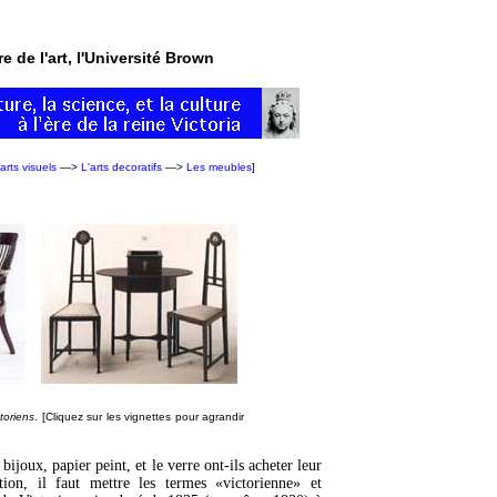
re de l'art, l'Université Brown
arts visuels
—>
L'arts decoratifs
—>
Les meubles
]
toriens
. [Cliquez sur les vignettes pour agrandir
ijoux, papier peint, et le verre ont-ils acheter leur
n, il faut mettre les termes «victorienne» et