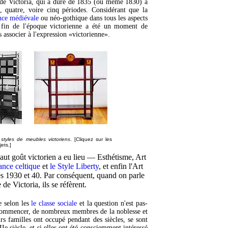
 de Victoria, qui a duré de 1835 (ou même 1830) à
, quatre, voire cinq périodes. Considérant que la
nce médiévale
ou néo-gothique dans tous les aspects
la fin de l'époque victorienne a été un moment de
 associer à l'expression «victorienne».
styles de meubles victoriens
. [Cliquez sur les
ets.]
haut goût victorien a eu lieu — Esthétisme, Art
lance celtique
et
le Style Liberty
, et enfin l'Art
ées 1930 et 40. Par conséquent, quand on parle
de Victoria, ils se réfèrent.
e selon les
le classe sociale
et la question n'est pas-
 commencer, de nombreux membres de la noblesse et
urs familles ont occupé pendant des siècles, se sont
Ie siècle, et si elles ont été consciemment intéressé