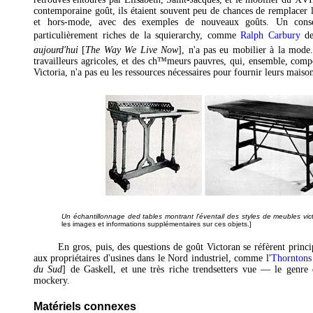
contemporaine goût, ils étaient souvent peu de chances de remplacer 
et hors-mode, avec des exemples de nouveaux goûts. Un conse
particulièrement riches de la squierarchy, comme
Ralph Carbury
de
aujourd'hui
[
The Way We Live Now
], n'a pas eu mobilier à la mode
travailleurs agricoles, et des ch™meurs pauvres, qui, ensemble, comp
Victoria, n'a pas eu les ressources nécessaires pour fournir leurs maiso
Un échantillonnage ded tables montrant l'éventail des styles de meubles vic
les images et informations supplémentaires sur ces objets.]
En gros, puis, des questions de goût Victoran se réfèrent princ
aux propriétaires d'usines dans le Nord industriel, comme l'
Thorntons
du Sud
] de Gaskell, et une très riche trendsetters vue — le genr
mockery.
Matériels connexes