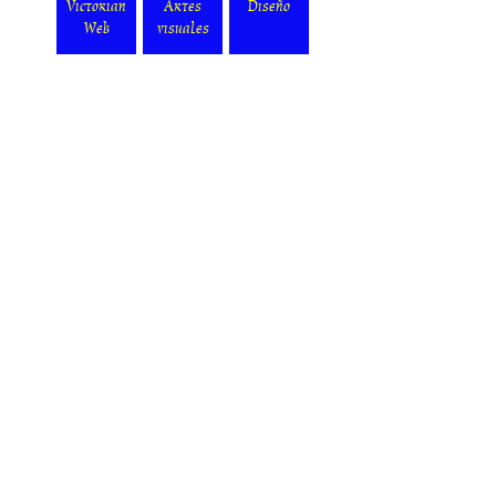
Victorian
Artes
Diseño
Web
visuales